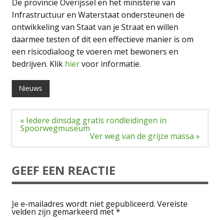
De provincie Overijssel en het ministerie van
Infrastructuur en Waterstaat ondersteunen de
ontwikkeling van Staat van je Straat en willen
daarmee testen of dit een effectieve manier is om
een risicodialoog te voeren met bewoners en
bedrijven. Klik
hier
voor informatie.
Nieuws
Bericht
« Iedere dinsdag gratis rondleidingen in
navigatie
Spoorwegmuseum
Ver weg van de grijze massa »
GEEF EEN REACTIE
Je e-mailadres wordt niet gepubliceerd.
Vereiste
velden zijn gemarkeerd met
*