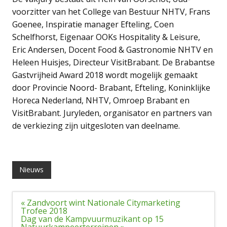
voorzitter van het College van Bestuur NHTV, Frans
Goenee, Inspiratie manager Efteling, Coen
Schelfhorst, Eigenaar OOKs Hospitality & Leisure,
Eric Andersen, Docent Food & Gastronomie NHTV en
Heleen Huisjes, Directeur VisitBrabant. De Brabantse
Gastvrijheid Award 2018 wordt mogelijk gemaakt
door Provincie Noord- Brabant, Efteling, Koninklijke
Horeca Nederland, NHTV, Omroep Brabant en
VisitBrabant. Juryleden, organisator en partners van
de verkiezing zijn uitgesloten van deelname.
Nieuws
Bericht
« Zandvoort wint Nationale Citymarketing
navigatie
Trofee 2018
Dag van de Kampvuurmuzikant op 15
Natuurkampeerterreinen »