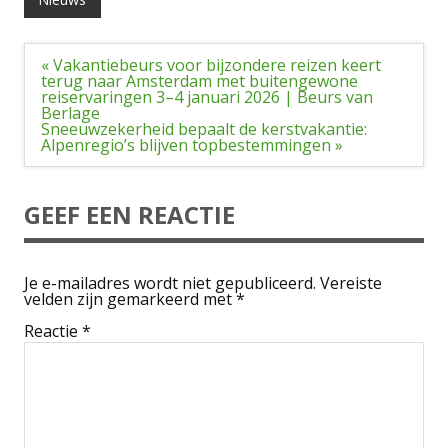
Bericht
« Vakantiebeurs voor bijzondere reizen keert
navigatie
terug naar Amsterdam met buitengewone
reiservaringen 3–4 januari 2026 | Beurs van
Berlage
Sneeuwzekerheid bepaalt de kerstvakantie:
Alpenregio’s blijven topbestemmingen »
GEEF EEN REACTIE
Je e-mailadres wordt niet gepubliceerd.
Vereiste
velden zijn gemarkeerd met
*
Reactie
*