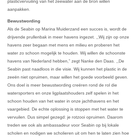
plasticvervuiling van het zeewater aan de bron willen
aanpakken.
Bewustwording
Als de Seabin op Marina Muiderzand een succes is, wordt de
drijvende prullenbak in meer havens ingezet. ,,Wij zijn op onze
havens zeer begaan met mens en milieu en proberen het
water zo schoon mogelijk te houden. Wij willen de schoonste
havens van Nederland hebben,” zegt Nanke den Daas. ,,De
Seabin past naadloos in die visie. Wij kunnen het plastic in de
zeeën niet opruimen, maar willen het goede voorbeeld geven.
Ons doel is meer bewustwording creëren rond de rol die
watersporters en onze ligplaatshouders zelf spelen in het
schoon houden van het water in onze jachthavens en het
vaargebied. De echte oplossing is
stoppen met het water te
vervuilen. Dus simpel gezegd: je rotzooi opruimen. Daarom
treden we ook als ambassadeur voor Seabin op bij lokale
scholen en nodigen we scholieren uit om hen te laten zien hoe