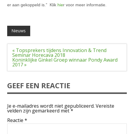
er aan gekoppeld is.” Klik
hie
r voor meer informatie.
Nieuws
Bericht
« Topsprekers tijdens Innovation & Trend
navigatie
Seminar Horecava 2018
Koninklijke Ginkel Groep winnaar Pondy Award
2017 »
GEEF EEN REACTIE
Je e-mailadres wordt niet gepubliceerd.
Vereiste
velden zijn gemarkeerd met
*
Reactie
*