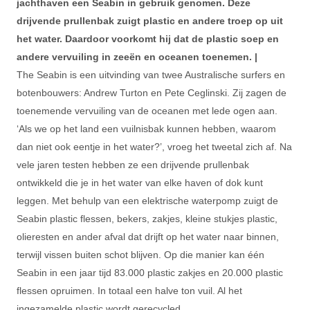
jachthaven een Seabin in gebruik genomen. Deze
drijvende prullenbak zuigt plastic en andere troep op uit
het water. Daardoor voorkomt hij dat de plastic soep en
andere vervuiling in zeeën en oceanen toenemen. |
The Seabin is een uitvinding van twee Australische surfers en
botenbouwers: Andrew Turton en Pete Ceglinski. Zij zagen de
toenemende vervuiling van de oceanen met lede ogen aan.
‘Als we op het land een vuilnisbak kunnen hebben, waarom
dan niet ook eentje in het water?’, vroeg het tweetal zich af. Na
vele jaren testen hebben ze een drijvende prullenbak
ontwikkeld die je in het water van elke haven of dok kunt
leggen. Met behulp van een elektrische waterpomp zuigt de
Seabin plastic flessen, bekers, zakjes, kleine stukjes plastic,
olieresten en ander afval dat drijft op het water naar binnen,
terwijl vissen buiten schot blijven. Op die manier kan één
Seabin in een jaar tijd 83.000 plastic zakjes en 20.000 plastic
flessen opruimen. In totaal een halve ton vuil. Al het
ingezamelde plastic wordt gerecycled.