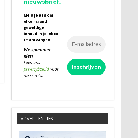
nieuwsbrief.
Meld je aan om
elke maand
geweldige
inhoud in je inbox
te ontvangen.
We spammen
niet!
Lees ons
privacybeleid
voor
meer info.
ADVERTENTIES