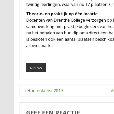
twintig leerlingen, waarvan nu 17 plaatsen zij
Theorie- en praktijk op één locatie
Docenten van Drenthe College verzorgen op Ho
samenwerking met praktijkbegleiders van het 
na het behalen van hun diploma direct een 
is besloten ook een aantal plaatsen beschikb
arbeidsmarkt.
Nieuws
Bericht
« Huntenkunst 2019
V
navigatie
GEEF EEN REACTIE