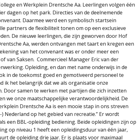
llege en Werkplein Drentsche Aa. Leerlingen volgen één
ier dagen op het park. Directies van de deelnemende
nvenant. Daarmee werd een symbolisch startsein
le partners de flexibiliteit tonen om op een exclusieve
eden. De nieuwe leerlingen, die zijn geworven door Hof
rentsche Aa, werden ontvangen met taart en kregen een
rtekening van het convenant was er onder meer een
Hof van Saksen. Commercieel Manager Eric van der
menwerking. Opleiding, en dan met name onderwijs in de
ook in de toekomst goed en gemotiveerd personeel te
 ik het belangrijk dat we als organisatie onze
 Door samen te werken met partijen die zich inzetten
n we onze maatschappelijke verantwoordelijkheid. De
kplein Drentsche Aa is een mooie stap in ons streven
 Nederland op het gebied van recreatie.” Er wordt
ls een BBL-opleiding bediening. Beide opleidingen zijn op
ding op niveau 1 heeft een opleidingsduur van één jaar,
uurt de opleiding drie jaar. Er is plaats voor maximaal