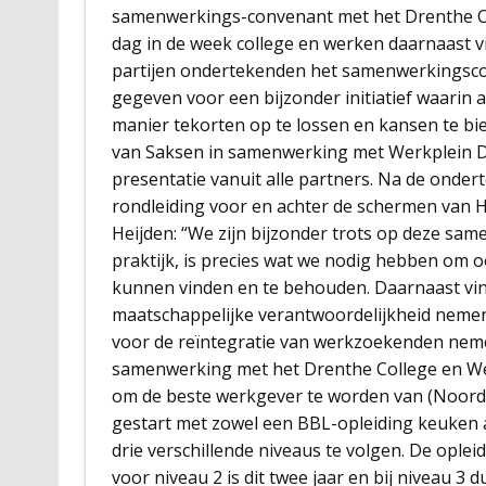
samenwerkings-convenant met het Drenthe Co
dag in de week college en werken daarnaast v
partijen ondertekenden het samenwerkingsco
gegeven voor een bijzonder initiatief waarin al
manier tekorten op te lossen en kansen te bi
van Saksen in samenwerking met Werkplein D
presentatie vanuit alle partners. Na de onde
rondleiding voor en achter de schermen van 
Heijden: “We zijn bijzonder trots op deze sa
praktijk, is precies wat we nodig hebben om 
kunnen vinden en te behouden. Daarnaast vind
maatschappelijke verantwoordelijkheid nemen.
voor de reïntegratie van werkzoekenden neme
samenwerking met het Drenthe College en Wer
om de beste werkgever te worden van (Noord-)
gestart met zowel een BBL-opleiding keuken a
drie verschillende niveaus te volgen. De oplei
voor niveau 2 is dit twee jaar en bij niveau 3 d