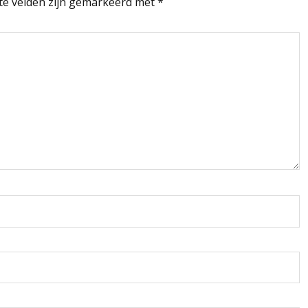
te velden zijn gemarkeerd met
*