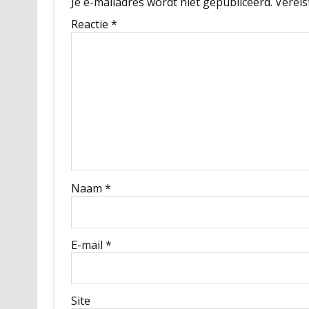
Je e-mailadres wordt niet gepubliceerd.
Vereis
Reactie
*
Naam
*
E-mail
*
Site