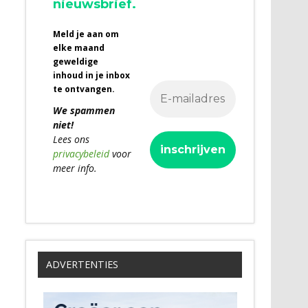
nieuwsbrief.
Meld je aan om
elke maand
geweldige
inhoud in je inbox
te ontvangen.
We spammen
niet!
Lees ons
privacybeleid
voor
meer info.
ADVERTENTIES