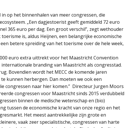
 in op het binnenhalen van meer congressen, die
 ecosysteem. „Een dagjestoerist geeft gemiddeld 72 euro
snel 365 euro per dag. Een groot verschil”, zegt wethouder
k toerisme is, aldus Heijnen, een belangrijke economische
 een betere spreiding van het toerisme over de hele week,
00 euro extra uittrekt voor het Maastricht Convention
 internationale branding van Maastricht als congresstad.
terug. Bovendien wordt het MECC de komende jaren
s te kunnen herbergen. Dan moeten we ook een
ie congressen naar hier komen.” Directeur Jurgen Moors
ireerde congressen voor Maastricht sinds 2015 verdubbeld
ngressen binnen de medische wetenschap en (bio)
ing tussen de economische kracht van onze regio en het
gresmarkt. Het meest aantrekkelijke zijn grote en
 kleinere, vaak zeer specialistische, congressen van harte