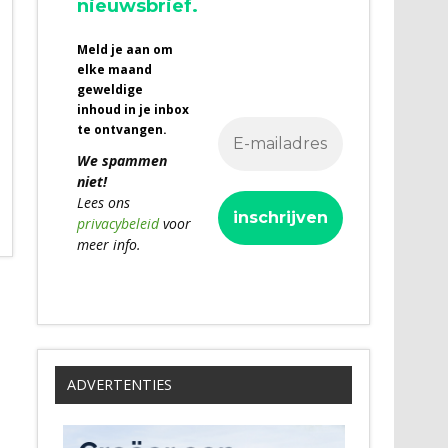
nieuwsbrief.
Meld je aan om
elke maand
geweldige
inhoud in je inbox
te ontvangen.
We spammen
niet!
Lees ons
privacybeleid
voor
meer info.
ADVERTENTIES