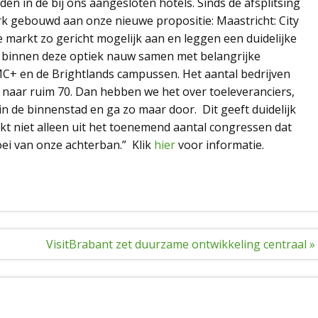
en in de bij ons aangesloten hotels. Sinds de afsplitsing
k gebouwd aan onze nieuwe propositie: Maastricht: City
 markt zo gericht mogelijk aan en leggen een duidelijke
n binnen deze optiek nauw samen met belangrijke
MC+ en de Brightlands campussen. Het aantal bedrijven
2 naar ruim 70. Dan hebben we het over toeleveranciers,
in de binnenstad en ga zo maar door. Dit geeft duidelijk
 blijkt niet alleen uit het toenemend aantal congressen dat
oei van onze achterban.” Klik
hier
voor informatie.
VisitBrabant zet duurzame ontwikkeling centraal »