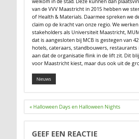
welkom in de stad. Deze kunnen dan plaatsvind
van de VVV Maastricht in 2015 hebben we ster
of Health & Materials. Daarmee spreken we de
claim op de kracht van onze regio. We werke
stakeholders als Universiteit Maastricht, MU
dat is aangesloten bij MCB is gestegen van 4
hotels, cateraars, standbouwers, restaurants 
aan dat de organisatie flink in de lift zit. Dit
voor Maastricht kiest, maar dus ook uit de gr
Nieuws
Bericht
« Halloween Days en Halloween Nights
navigatie
GEEF EEN REACTIE