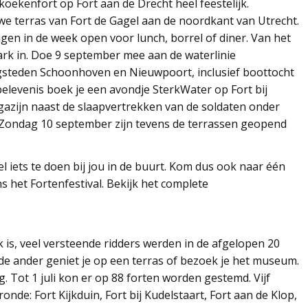
ekenfort op Fort aan de Drecht heel feestelijk.
e terras van Fort de Gagel aan de noordkant van Utrecht.
agen in de week open voor lunch, borrel of diner. Van het
rk in. Doe 9 september mee aan de waterlinie
ngsteden Schoonhoven en Nieuwpoort, inclusief boottocht
belevenis boek je een avondje SterkWater op Fort bij
gazijn naast de slaapvertrekken van de soldaten onder
 Zondag 10 september zijn tevens de terrassen geopend
el iets te doen bij jou in de buurt. Kom dus ook naar één
s het Fortenfestival. Bekijk het complete
k is, veel versteende ridders werden in de afgelopen 20
ij de ander geniet je op een terras of bezoek je het museum.
g. Tot 1 juli kon er op 88 forten worden gestemd. Vijf
onde: Fort Kijkduin, Fort bij Kudelstaart, Fort aan de Klop,