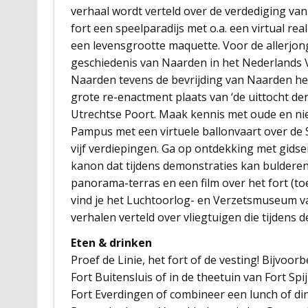
verhaal wordt verteld over de verdediging van
fort een speelparadijs met o.a. een virtual rea
een levensgrootte maquette. Voor de allerjon
geschiedenis van Naarden in het Nederlands
Naarden tevens de bevrijding van Naarden her
grote re-enactment plaats van ‘de uittocht der
Utrechtse Poort. Maak kennis met oude en nie
Pampus met een virtuele ballonvaart over de 
vijf verdiepingen. Ga op ontdekking met gids
kanon dat tijdens demonstraties kan buldere
panorama-terras en een film over het fort (to
vind je het Luchtoorlog- en Verzetsmuseum v
verhalen verteld over vliegtuigen die tijdens
Eten & drinken
Proef de Linie, het fort of de vesting! Bijvoor
Fort Buitensluis of in de theetuin van Fort Sp
Fort Everdingen of combineer een lunch of di