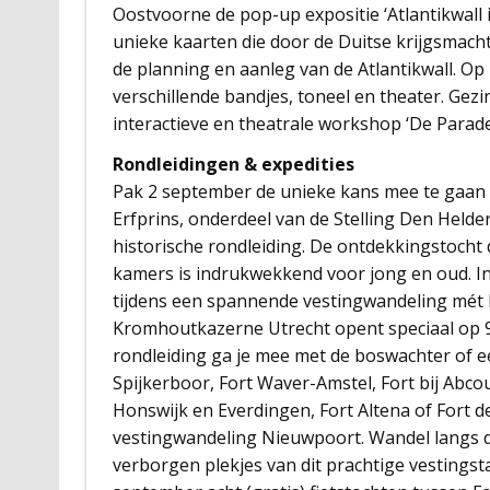
Oostvoorne de pop-up expositie ‘Atlantikwall i
unieke kaarten die door de Duitse krijgsmac
de planning en aanleg van de Atlantikwall. O
verschillende bandjes, toneel en theater. Ge
interactieve en theatrale workshop ‘De Para
Rondleidingen & expedities
Pak 2 september de unieke kans mee te gaan m
Erfprins, onderdeel van de Stelling Den Helde
historische rondleiding. De ontdekkingstocht
kamers is indrukwekkend voor jong en oud. I
tijdens een spannende vestingwandeling mét
Kromhoutkazerne Utrecht opent speciaal op 9
rondleiding ga je mee met de boswachter of een
Spijkerboor, Fort Waver-Amstel, Fort bij Abco
Honswijk en Everdingen, Fort Altena of Fort de
vestingwandeling Nieuwpoort. Wandel langs de
verborgen plekjes van dit prachtige vestingst