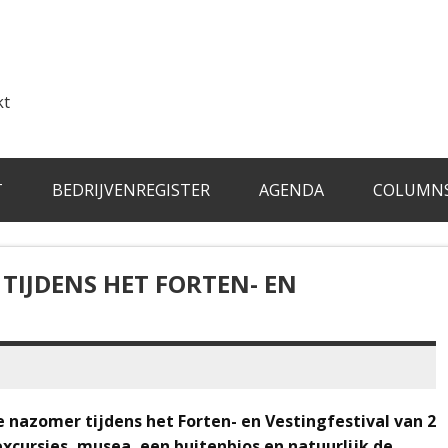
kt
T
BEDRIJVENREGISTER
AGENDA
COLUMN
 TIJDENS HET FORTEN- EN
de nazomer tijdens het Forten- en Vestingfestival van 2
xcursies, musea, een buitenbios en natuurlijk de