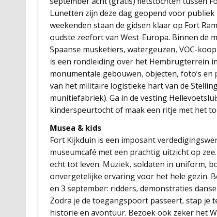
september acht (gratis) fietstochten tussen Fo
Lunetten zijn deze dag geopend voor publiek 
weekenden staan de gidsen klaar op Fort Ra
oudste zeefort van West-Europa. Binnen de m
Spaanse musketiers, watergeuzen, VOC-kooplie
is een rondleiding over het Hembrugterrein i
monumentale gebouwen, objecten, foto’s en p
van het militaire logistieke hart van de Stel
munitiefabriek). Ga in de vesting Hellevoetsl
kinderspeurtocht of maak een ritje met het toe
Musea & kids
Fort Kijkduin is een imposant verdedigingsw
museumcafé met een prachtig uitzicht op zee.
echt tot leven. Muziek, soldaten in uniform,
onvergetelijke ervaring voor het hele gezin
en 3 september: ridders, demonstraties danse
Zodra je de toegangspoort passeert, stap je te
historie en avontuur. Bezoek ook zeker het 