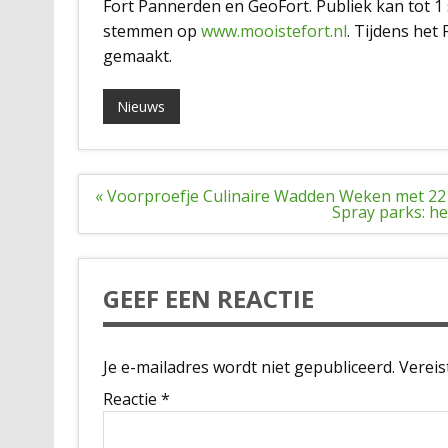
Fort Pannerden en GeoFort. Publiek kan tot 1
stemmen op
www.mooistefort.nl
. Tijdens het
gemaakt.
Nieuws
Bericht
« Voorproefje Culinaire Wadden Weken met 22
navigatie
Spray parks: he
GEEF EEN REACTIE
Je e-mailadres wordt niet gepubliceerd.
Vereis
Reactie
*