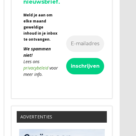
nieuwsbrief.
Meld je aan om
elke maand
geweldige
inhoud in je inbox
te ontvangen.
We spammen
niet!
Lees ons
privacybeleid
voor
meer info.
ADVERTENTIES