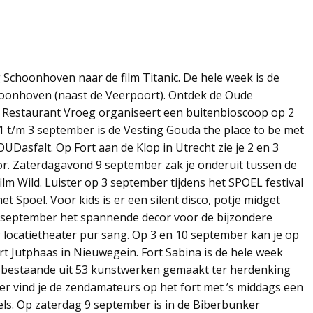
g Schoonhoven naar de film Titanic. De hele week is de
choonhoven (naast de Veerpoort). Ontdek de Oude
s. Restaurant Vroeg organiseert een buitenbioscoop op 2
 t/m 3 september is de Vesting Gouda the place to be met
UDasfalt. Op Fort aan de Klop in Utrecht zie je 2 en 3
r. Zaterdagavond 9 september zak je onderuit tussen de
m Wild. Luister op 3 september tijdens het SPOEL festival
 Spoel. Voor kids is er een silent disco, potje midget
 3 september het spannende decor voor de bijzondere
; locatietheater pur sang. Op 3 en 10 september kan je op
 Jutphaas in Nieuwegein. Fort Sabina is de hele week
 bestaande uit 53 kunstwerken gemaakt ter herdenking
 vind je de zendamateurs op het fort met ’s middags een
s. Op zaterdag 9 september is in de Biberbunker