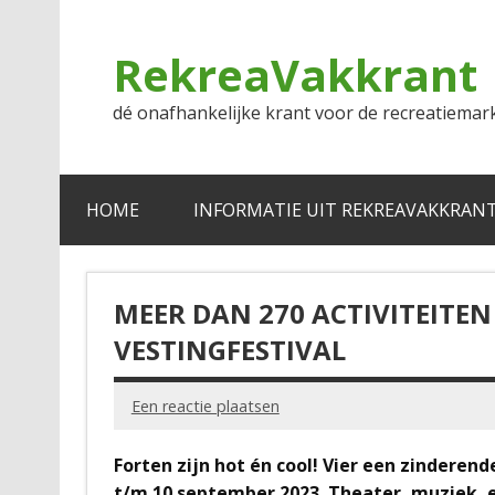
Doorgaan
naar
inhoud
RekreaVakkrant
dé onafhankelijke krant voor de recreatiemar
HOME
INFORMATIE UIT REKREAVAKKRAN
MEER DAN 270 ACTIVITEITEN
VESTINGFESTIVAL
Een reactie plaatsen
Forten zijn hot én cool! Vier een zinderen
t/m 10 september 2023. Theater, muziek, e