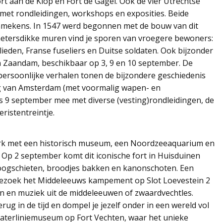
rt aan de Klop en Fort de Gagel. Ook de vier Utrechtse
met rondleidingen, workshops en exposities. Beide
mmekens. In 1547 werd begonnen met de bouw van dit
etersdikke muren vind je sporen van vroegere bewoners:
den, Franse fuseliers en Duitse soldaten. Ook bijzonder
n Zaandam, beschikbaar op 3, 9 en 10 september. De
ersoonlijke verhalen tonen de bijzondere geschiedenis
ling van Amsterdam (met voormalig wapen- en
uis 9 september mee met diverse (vesting)rondleidingen, de
ristentreintje.
erk met een historisch museum, een Noordzeeaquarium en
 Op 2 september komt dit iconische fort in Huisduinen
 boogschieten, broodjes bakken en kanonschoten. Een
. Bezoek het Middeleeuws kampement op Slot Loevestein 2
n en muziek uit de middeleeuwen of zwaardvechtles.
rug in de tijd en dompel je jezelf onder in een wereld vol
Waterliniemuseum op Fort Vechten, waar het unieke