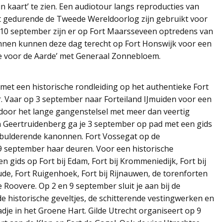
n kaart’ te zien. Een audiotour langs reproducties van
ht gedurende de Tweede Wereldoorlog zijn gebruikt voor
p 10 september zijn er op Fort Maarsseveen optredens van
zinnen kunnen deze dag terecht op Fort Honswijk voor een
de voor de Aarde’ met Generaal Zonnebloem.
et een historische rondleiding op het authentieke Fort
r. Vaar op 3 september naar Forteiland IJmuiden voor een
 door het lange gangenstelsel met meer dan veertig
n Geertruidenberg ga je 3 september op pad met een gids
 bulderende kanonnen. Fort Vossegat op de
 september haar deuren. Voor een historische
 gids op Fort bij Edam, Fort bij Krommeniedijk, Fort bij
ude, Fort Ruigenhoek, Fort bij Rijnauwen, de torenforten
 Roovere. Op 2 en 9 september sluit je aan bij de
 historische geveltjes, de schitterende vestingwerken en
adje in het Groene Hart. Gilde Utrecht organiseert op 9