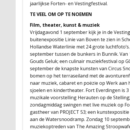
jaarlijkse Forten- en Vestingfestival.
TE VEEL OM OP TE NOEMEN
Film, theater, kunst & muziek
Vrijdagavond 1 september kijk je in de Vestin
buitenexpositie Linie van Boven te zien in S
Hollandse Waterlinie met 24 grote luchtfoto’
september tussen de bunkers in Bunnik. Van 1
Gouds Geluk; een culinair muziekfestival op GO
september de knapste kunsten van Circus Sno
bomen op het terraseiland met de avonturenfil
naar muziek, cabaret en poëzie op Werk aan het
sjoelen en kindertheater. Fort Everdingen is
muzikale voorstelling Herauten op de Stelling
zondagmiddag swingen met live muziek op Fort
gastheer van PROJECT 53; een kunstexpositie
aan de Watersnoodramp. Zondag 10 september
muziekoptreden van The Amazing Stroopwafel