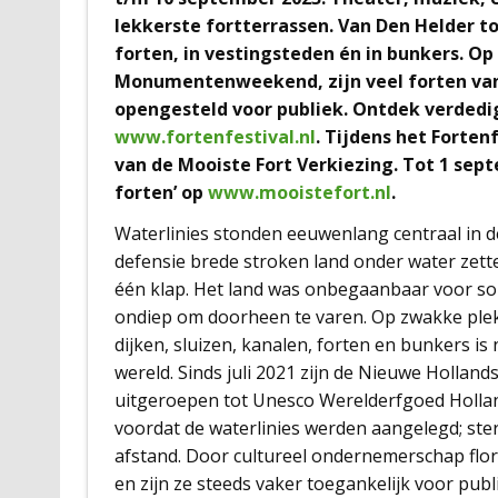
lekkerste fortterrassen. Van Den Helder to
forten, in vestingsteden én in bunkers. Op
Monumentenweekend, zijn veel forten van
opengesteld voor publiek. Ontdek verdedig
www.fortenfestival.nl
.
Tijdens het Forten
van de Mooiste Fort Verkiezing. Tot 1 sep
forten’ op
www.mooistefort.nl
.
Waterlinies stonden eeuwenlang centraal in de
defensie brede stroken land onder water zett
één klap. Het land was onbegaanbaar voor sol
ondiep om doorheen te varen. Op zwakke plek
dijken, sluizen, kanalen, forten en bunkers is n
wereld. Sinds juli 2021 zijn de Nieuwe Hollan
uitgeroepen tot Unesco Werelderfgoed Holland
voordat de waterlinies werden aangelegd; ste
afstand. Door cultureel ondernemerschap flo
en zijn ze steeds vaker toegankelijk voor pub