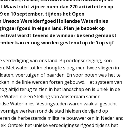
t Maastricht zijn er meer dan 270 activiteiten op
 9 en 10 september, tijdens het Open
 Unesco Werelderfgoed Hollandse Waterlinies
ingserfgoed in eigen land. Plan je bezoek op
festival wordt tevens de winnaar bekend gemaakt
tember kan er nog worden gestemd op de ‘top vijf
 verdediging van ons land. Bij oorlogsdreiging, kon
en. Met water tot kniehoogte sloeg men twee vliegen in
daten, voertuigen of paarden. En voor boten was het te
ken in de linie werden forten gebouwd. Het systeem van
og altijd terug te zien in het landschap en is uniek in de
dse Waterlinie en Stelling van Amsterdam samen
se Waterlinies. Vestingsteden waren vaak al gesticht
rvormige werken rond de stad hielden de vijand op
reren de herbestemde militaire bouwwerken in Nederland
liek. Ontdek het unieke verdedigingserfgoed tijdens het