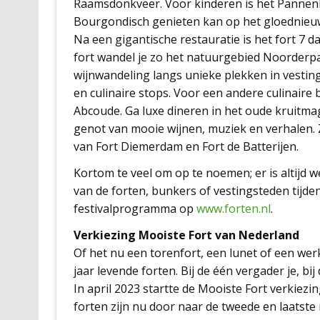
Raamsdonkveer. Voor kinderen is het Pannenko
Bourgondisch genieten kan op het gloednieuw
Na een gigantische restauratie is het fort 7 d
fort wandel je zo het natuurgebied Noorderpa
wijnwandeling langs unieke plekken in vesti
en culinaire stops. Voor een andere culinaire 
Abcoude. Ga luxe dineren in het oude kruitma
genot van mooie wijnen, muziek en verhalen.
van Fort Diemerdam en Fort de Batterijen.
Kortom te veel om op te noemen; er is altijd w
van de forten, bunkers of vestingsteden tijden
festivalprogramma op
www.forten.nl
.
Verkiezing Mooiste Fort van Nederland
Of het nu een torenfort, een lunet of een wer
jaar levende forten. Bij de één vergader je, b
In april 2023 startte de Mooiste Fort verkiezin
forten zijn nu door naar de tweede en laatste r