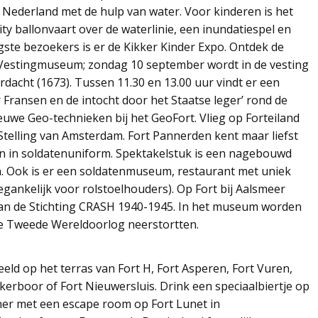
 Nederland met de hulp van water. Voor kinderen is het
lity ballonvaart over de waterlinie, een inundatiespel en
gste bezoekers is er de Kikker Kinder Expo. Ontdek de
 Vestingmuseum; zondag 10 september wordt in de vesting
dacht (1673). Tussen 11.30 en 13.00 uur vindt er een
 Fransen en de intocht door het Staatse leger’ rond de
uwe Geo-technieken bij het GeoFort. Vlieg op Forteiland
Stelling van Amsterdam. Fort Pannerden kent maar liefst
en in soldatenuniform. Spektakelstuk is een nagebouwd
n. Ook is er een soldatenmuseum, restaurant met uniek
egankelijk voor rolstoelhouders). Op Fort bij Aalsmeer
an de Stichting CRASH 1940-1945. In het museum worden
 de Tweede Wereldoorlog neerstortten.
beeld op het terras van Fort H, Fort Asperen, Fort Vuren,
ijkerboor of Fort Nieuwersluis. Drink een speciaalbiertje op
ner met een escape room op Fort Lunet in