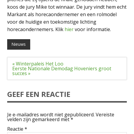
koos de jury Mike tot winnaar. De jury vindt hem echt
Markant als horecaondernemer en een rolmodel
voor de huidige en toekomstige lichting
horecaondernemers. Klik
hier
voor informatie.
Nieuws
Bericht
« Winterpaleis Het Loo
navigatie
Eerste Nationale Demodag Hoveniers groot
succes »
GEEF EEN REACTIE
Je e-mailadres wordt niet gepubliceerd.
Vereiste
velden zijn gemarkeerd met
*
Reactie
*