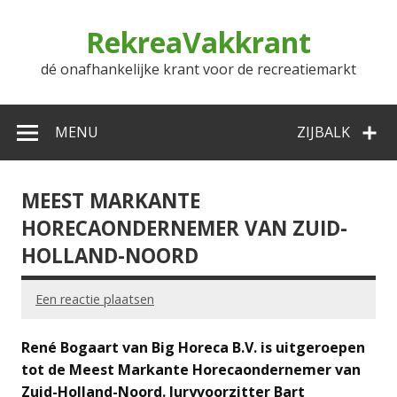
Doorgaan
naar
RekreaVakkrant
inhoud
dé onafhankelijke krant voor de recreatiemarkt
MENU
ZIJBALK
MEEST MARKANTE
HORECAONDERNEMER VAN ZUID-
HOLLAND-NOORD
Een reactie plaatsen
René Bogaart van Big Horeca B.V. is uitgeroepen
tot de Meest Markante Horecaondernemer van
Zuid-Holland-Noord. Juryvoorzitter Bart