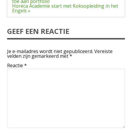
navigatie
toe aan portfolio
Horeca Academie start met Koksopleiding in het
Engels »
GEEF EEN REACTIE
Je e-mailadres wordt niet gepubliceerd.
Vereiste
velden zijn gemarkeerd met
*
Reactie
*