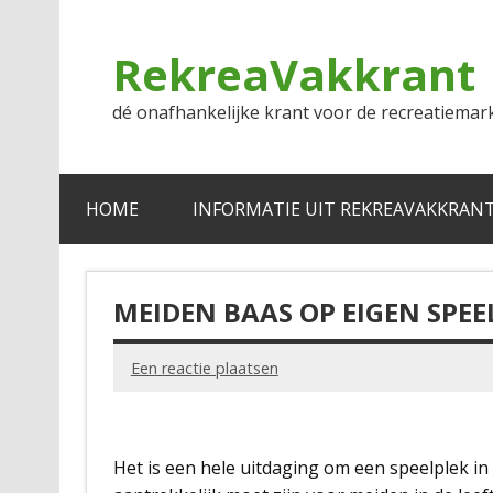
Doorgaan
naar
inhoud
RekreaVakkrant
dé onafhankelijke krant voor de recreatiemar
HOME
INFORMATIE UIT REKREAVAKKRAN
MEIDEN BAAS OP EIGEN SPEE
Een reactie plaatsen
Het is een hele uitdaging om een speelplek in 