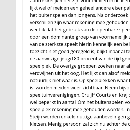
aantrekkelijk moet zijn voor meiden in de leefti
lijkt wel of meiden een geheel andere eisenp
het buitenspelen dan jongens. Na onderzoek bl
verschillen zijn waar rekening mee gehouden 
weet ik dat het gebruik van de openbare spee
door een dominante groep van voornamelijk s
van de sterkste speelt hierin kennelijk een be
toezicht niet goed geregeld is, blijkt maar al 
de aanwezige jeugd 80 procent van de tijd ge
speelplek. De overige groepen zoeken naar al
verdwijnen uit het oog. Het lijkt dan alsof mei
natuurlijk niet waar is. Op speelplekken waar 
is, worden meiden weer zichtbaar. Neem bijv
speeltuinverenigingen, Cruijff Courts en Kraji
wel beperkt in aantal. Om het buitenspelen vo
speelplek rekening mee gehouden worden. In 
Steijn worden enkele nuttige aanbevelingen 
kletsen. Menig persoon zal zich nu achter de