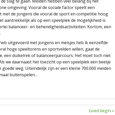
e slag te gaan. Meiden hebben veel belang bij het
one omgeving. Vooral de sociale factor speelt een
rast met de jongens die vooral de sport en competitie hoog
t aantrekkelijk als op een speelplek de mogelijkheid is
rlei balanceer- en behendigheidsactiviteiten. Kortom, een
.
ik heb uitgevoerd met jongens en meisjes heb ik eenzelfde
al hoge speeltorens en sportvelden willen, gaat de
e, een duikelrek of balanceerparcours. Het moet toch niet
 Als we daarnaast het toezicht op een speelplek een beetje
e goede weg. Uiteindelijk zijn er een kleine 700.000 meiden
llemaal buitenspelen…
Goed begin »