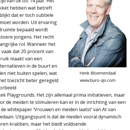
jd van 08 tot 14 jaar. Het
akket hebben wat betreft
ijkt dat er toch subtiele
moet worden. Uit ervaring
lruimte bepaald wordt
toere jongens. Het recht
langrijke rol. Wanneer het
te vaak dat 20 procent van
bruik maakt van een
ternatieven in de buurt en
den niet buiten spelen, wat
Henk Bloemendaal
het toezicht beter geregeld
www.buro-qis.com
oorbeeld
cek Playgrounds. Het zijn allemaal prima initiatieven, maar
or de meiden te stimuleren kan er in de inrichting van een
de whitepaper ‘Vrouwen en meiden laatst’ van At van
gedaan. Uitgangspunt is dat de meiden vooral dynamisch
 oren krabben, maar het biedt voldoende