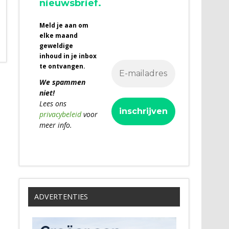
nieuwsbrief.
Meld je aan om
elke maand
geweldige
inhoud in je inbox
te ontvangen.
We spammen
niet!
Lees ons
privacybeleid
voor
meer info.
ADVERTENTIES