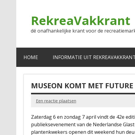
Doorgaan
naar
inhoud
RekreaVakkrant
dé onafhankelijke krant voor de recreatiemar
HOME
INFORMATIE UIT REKREAVAKKRAN
MUSEON KOMT MET FUTURE C
Een reactie plaatsen
Zaterdag 6 en zondag 7 april vindt de 42e editi
publieksevenement van de Nederlandse Glast
plantenkwekers openen dit weekend hun deure