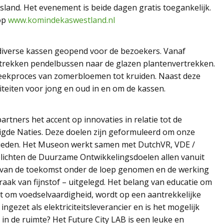
land. Het evenement is beide dagen gratis toegankelijk.
op
www.komindekaswestland.nl
diverse kassen geopend voor de bezoekers. Vanaf
rtrekken pendelbussen naar de glazen plantenvertrekken.
kweekproces van zomerbloemen tot kruiden. Naast deze
iteiten voor jong en oud in en om de kassen.
rtners het accent op innovaties in relatie tot de
gde Naties. Deze doelen zijn geformuleerd om onze
bieden. Het Museon werkt samen met DutchVR, VDE /
elichten de Duurzame Ontwikkelingsdoelen allen vanuit
d van de toekomst onder de loep genomen en de werking
raak van fijnstof – uitgelegd. Het belang van educatie om
aat om voedselvaardigheid, wordt op een aantrekkelijke
ezet als elektriciteitsleverancier en is het mogelijk
in de ruimte? Het Future City LAB is een leuke en