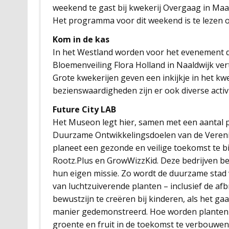
weekend te gast bij kwekerij Overgaag in Maas
Het programma voor dit weekend is te lezen 
Kom in de kas
In het Westland worden voor het evenement 
Bloemenveiling Flora Holland in Naaldwijk ve
Grote kwekerijen geven een inkijkje in het 
bezienswaardigheden zijn er ook diverse activ
Future City LAB
Het Museon legt hier, samen met een aantal pa
Duurzame Ontwikkelingsdoelen van de Vereni
planeet een gezonde en veilige toekomst te 
Rootz.Plus en GrowWizzKid. Deze bedrijven b
hun eigen missie. Zo wordt de duurzame sta
van luchtzuiverende planten – inclusief de afb
bewustzijn te creëren bij kinderen, als het g
manier gedemonstreerd. Hoe worden planten ing
groente en fruit in de toekomst te verbouwen 