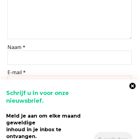
Naam
*
E-mail
*
Schrijf u in voor onze
Site
nieuwsbrief.
Meld je aan om elke maand
geweldige
inhoud in je inbox te
Mijn naam, e-mail en site opslaan in deze browser
voor de volgende keer wanneer ik een reactie plaats.
ontvangen.