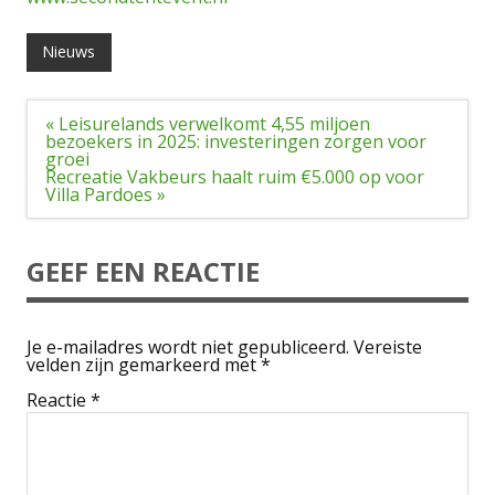
Nieuws
Bericht
« Leisurelands verwelkomt 4,55 miljoen
navigatie
bezoekers in 2025: investeringen zorgen voor
groei
Recreatie Vakbeurs haalt ruim €5.000 op voor
Villa Pardoes »
GEEF EEN REACTIE
Je e-mailadres wordt niet gepubliceerd.
Vereiste
velden zijn gemarkeerd met
*
Reactie
*