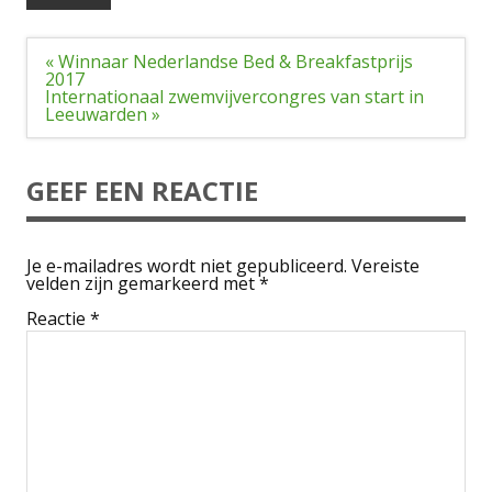
Bericht
« Winnaar Nederlandse Bed & Breakfastprijs
navigatie
2017
Internationaal zwemvijvercongres van start in
Leeuwarden »
GEEF EEN REACTIE
Je e-mailadres wordt niet gepubliceerd.
Vereiste
velden zijn gemarkeerd met
*
Reactie
*