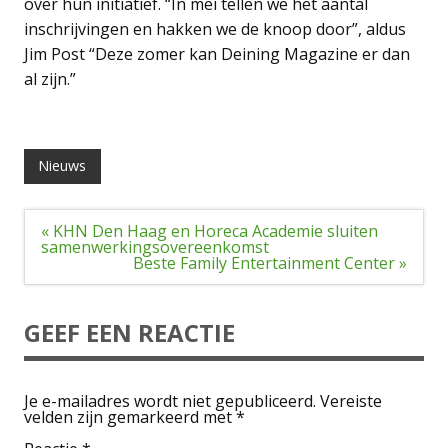
over hun initiatief. “In mei tellen we het aantal
inschrijvingen en hakken we de knoop door”, aldus
Jim Post “Deze zomer kan Deining Magazine er dan
al zijn.”
Nieuws
Bericht
« KHN Den Haag en Horeca Academie sluiten
navigatie
samenwerkingsovereenkomst
Beste Family Entertainment Center »
GEEF EEN REACTIE
Je e-mailadres wordt niet gepubliceerd.
Vereiste
velden zijn gemarkeerd met
*