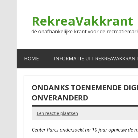
Doorgaan
naar
inhoud
RekreaVakkrant
dé onafhankelijke krant voor de recreatiemar
HOME
INFORMATIE UIT REKREAVAKKRAN
ONDANKS TOENEMENDE DIGIT
ONVERANDERD
Een reactie plaatsen
Center Parcs onderzoekt na 10 jaar opnieuw de 