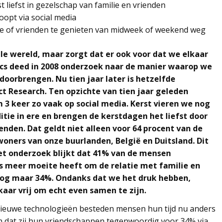
 liefst in gezelschap van familie en vrienden
oopt via social media
e of vrienden te genieten van midweek of weekend weg
ale wereld, maar zorgt dat er ook voor dat we elkaar
cs deed in 2008 onderzoek naar de manier waarop we
 doorbrengen. Nu tien jaar later is hetzelfde
t Research. Ten opzichte van tien jaar geleden
3 keer zo vaak op social media. Kerst vieren we nog
tie in ere en brengen de kerstdagen het liefst door
enden. Dat geldt niet alleen voor 64 procent van de
woners van onze buurlanden, België en Duitsland. Dit
het onderzoek blijkt dat 41% van de mensen
 meer moeite heeft om de relatie met familie en
 nog maar 34%. Ondanks dat we het druk hebben,
kaar vrij om echt even samen te zijn.
nieuwe technologieën besteden mensen hun tijd nu anders
n dat zij hun vriendschappen tegenwoordig voor 34% via