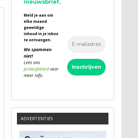
nieuwsbrief.
Meld je aan om
elke maand
geweldige
inhoud in je inbox
te ontvangen.
We spammen
niet!
Lees ons
privacybeleid
voor
meer info.
ADVERTENTIES