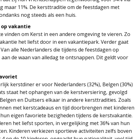
og maar 11%. De kersttraditie om de feestdagen met
sondanks nog steeds als een huis.
 op vakantie
te vinden om Kerst in een andere omgeving te vieren. Zo
antie het liefst door in een vakantiepark. Verder gaat
 Van alle Nederlanders die tijdens de feestdagen op
 aan de waan van alledag te ontsnappen. Dit geldt voor
avoriet
rlijk kerstdiner er voor Nederlanders (32%), Belgen (30%)
ats staat het ophangen van de kerstversiering, gevolgd
lgen en Duitsers elkaar in andere kersttradities. Zoals
nnen met kerstcadeaus en tijd doorbrengen met kinderen
hun eigen favoriete bezigheden tijdens de kerstvakantie.
eren het liefst sporten, in vergelijking met 36% van hun
en. Kinderen verkiezen sportieve activiteiten zelfs boven
 op de 10 kinderen, ongeacht hun nationaliteit, veel tijd