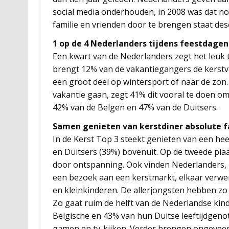
social media onderhouden, in 2008 was dat n
familie en vrienden door te brengen staat de
1 op de 4 Nederlanders tijdens feestdagen
Een kwart van de Nederlanders zegt het leuk 
brengt 12% van de vakantiegangers de kerstvak
een groot deel op wintersport of naar de zon.
vakantie gaan, zegt 41% dit vooral te doen om
42% van de Belgen en 47% van de Duitsers.
Samen genieten van kerstdiner absolute f
In de Kerst Top 3 steekt genieten van een hee
en Duitsers (39%) bovenuit. Op de tweede pla
door ontspanning. Ook vinden Nederlanders, Be
een bezoek aan een kerstmarkt, elkaar verwe
en kleinkinderen. De allerjongsten hebben zo 
Zo gaat ruim de helft van de Nederlandse kind
Belgische en 43% van hun Duitse leeftijdgenot
gamen en tv-kijken. Verder brengen ongeveer 4