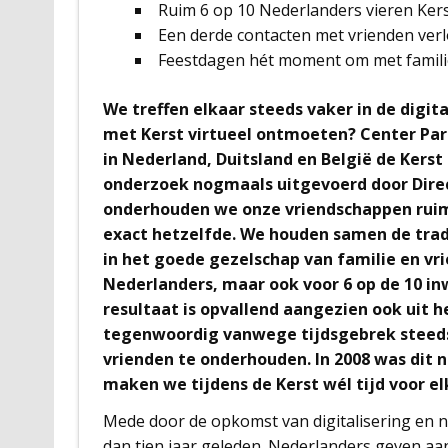
Ruim 6 op 10 Nederlanders vieren Kerst
Een derde contacten met vrienden verl
Feestdagen hét moment om met famili
We treffen elkaar steeds vaker in de digit
met Kerst virtueel ontmoeten? Center Par
in Nederland, Duitsland en België de Kerst
onderzoek nogmaals uitgevoerd door Direc
onderhouden we onze vriendschappen ruim 
exact hetzelfde. We houden samen de tradi
in het goede gezelschap van familie en vri
Nederlanders, maar ook voor 6 op de 10 in
resultaat is opvallend aangezien ook uit 
tegenwoordig vanwege tijdsgebrek steeds
vrienden te onderhouden. In 2008 was dit
maken we tijdens de Kerst wél tijd voor el
Mede door de opkomst van digitalisering en 
dan tien jaar geleden. Nederlanders geven aa