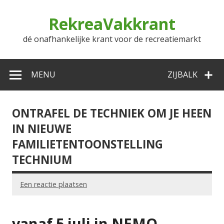
Doorgaan
naar
RekreaVakkrant
inhoud
dé onafhankelijke krant voor de recreatiemarkt
MENU
ZIJBALK
ONTRAFEL DE TECHNIEK OM JE HEEN
IN NIEUWE
FAMILIETENTOONSTELLING
TECHNIUM
Een reactie plaatsen
vanaf 5 juli in NEMO