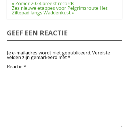
Bericht
« Zomer 2024 breekt records
navigatie
Zes nieuwe etappes voor Pelgrimsroute Het
Ziltepad langs Waddenkust »
GEEF EEN REACTIE
Je e-mailadres wordt niet gepubliceerd.
Vereiste
velden zijn gemarkeerd met
*
Reactie
*