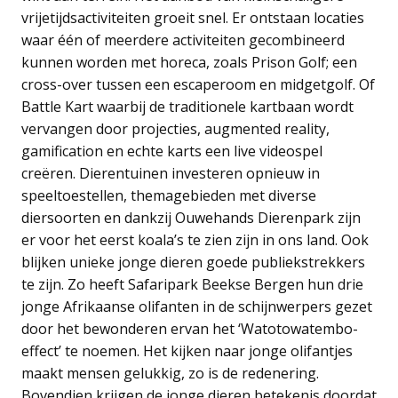
vrijetijdsactiviteiten groeit snel. Er ontstaan locaties
waar één of meerdere activiteiten gecombineerd
kunnen worden met horeca, zoals Prison Golf; een
cross-over tussen een escaperoom en midgetgolf. Of
Battle Kart waarbij de traditionele kartbaan wordt
vervangen door projecties, augmented reality,
gamification en echte karts een live videospel
creëren. Dierentuinen investeren opnieuw in
speeltoestellen, themagebieden met diverse
diersoorten en dankzij Ouwehands Dierenpark zijn
er voor het eerst koala’s te zien zijn in ons land. Ook
blijken unieke jonge dieren goede publiekstrekkers
te zijn. Zo heeft Safaripark Beekse Bergen hun drie
jonge Afrikaanse olifanten in de schijnwerpers gezet
door het bewonderen ervan het ‘Watotowatembo-
effect’ te noemen. Het kijken naar jonge olifantjes
maakt mensen gelukkig, zo is de redenering.
Bovendien krijgen de jonge dieren betekenis doordat