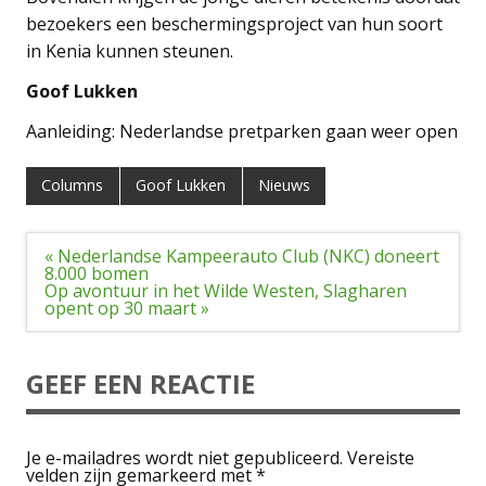
bezoekers een beschermingsproject van hun soort
in Kenia kunnen steunen.
Goof Lukken
Aanleiding: Nederlandse pretparken gaan weer open
Columns
Goof Lukken
Nieuws
Bericht
« Nederlandse Kampeerauto Club (NKC) doneert
navigatie
8.000 bomen
Op avontuur in het Wilde Westen, Slagharen
opent op 30 maart »
GEEF EEN REACTIE
Je e-mailadres wordt niet gepubliceerd.
Vereiste
velden zijn gemarkeerd met
*