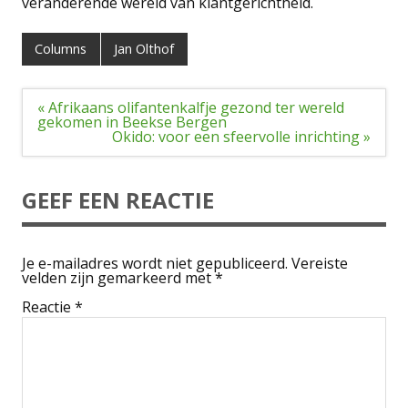
veranderende wereld van klantgerichtheid.
Columns
Jan Olthof
Bericht
« Afrikaans olifantenkalfje gezond ter wereld
navigatie
gekomen in Beekse Bergen
Okido: voor een sfeervolle inrichting »
GEEF EEN REACTIE
Je e-mailadres wordt niet gepubliceerd.
Vereiste
velden zijn gemarkeerd met
*
Reactie
*