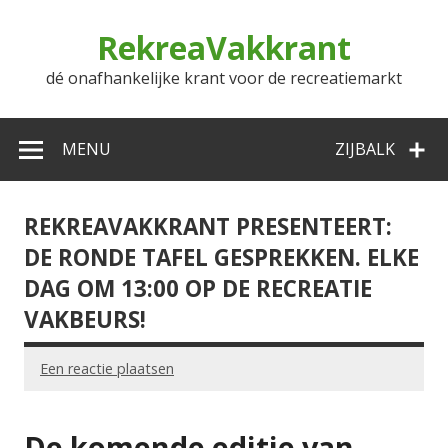
Doorgaan
naar
RekreaVakkrant
inhoud
dé onafhankelijke krant voor de recreatiemarkt
MENU
ZIJBALK
REKREAVAKKRANT PRESENTEERT:
DE RONDE TAFEL GESPREKKEN. ELKE
DAG OM 13:00 OP DE RECREATIE
VAKBEURS!
Een reactie plaatsen
De komende editie van