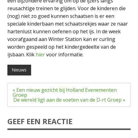
een bijzondere ervaring om op de ijzers langs
reusachtige treinen te glijden. Voor de kinderen die
(nog) niet zo goed kunnen schaatsen is er een
speciale kinderbaan met schaatsrekjes waar ze naar
hartenlust kunnen oefenen op het ijs. In de week
voorafgaand aan Winter Station kan er curling
worden gespeeld op het kindergedeelte van de
ijsbaan. Klik
hier
voor informatie.
Nieuws
Bericht
« Een nieuw gezicht bij Holland Evenementen
navigatie
Groep
De wereld ligt aan de voeten van de D-rt Groep »
GEEF EEN REACTIE