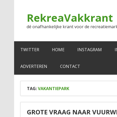
Doorgaan
naar
inhoud
RekreaVakkrant
dé onafhankelijke krant voor de recreatiemar
TWITTER
HOME
INSTAGRAM
ADVERTEREN
CONTACT
TAG:
VAKANTIEPARK
GROTE VRAAG NAAR VUURWE