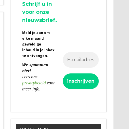
Schrijf u in
voor onze
nieuwsbrief.
Meld je aan om
elke maand
geweldige
inhoud in je inbox
te ontvangen.
We spammen
niet!
Lees ons
privacybeleid
voor
meer info.