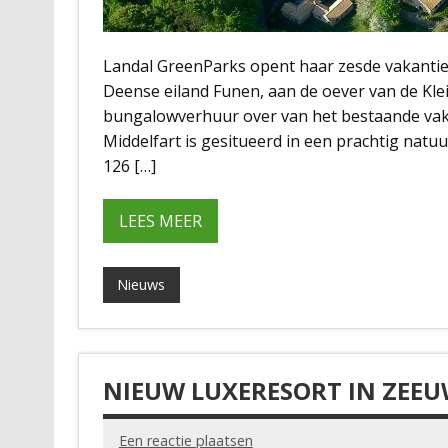
Landal GreenParks opent haar zesde vakantiep
Deense eiland Funen, aan de oever van de Klein
bungalowverhuur over van het bestaande vak
Middelfart is gesitueerd in een prachtig natu
126 […]
LEES MEER
Nieuws
NIEUW LUXERESORT IN ZEEU
Een reactie plaatsen