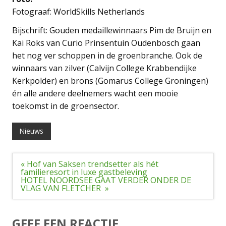
Fotograaf: WorldSkills Netherlands
Bijschrift: Gouden medaillewinnaars Pim de Bruijn en
Kai Roks van Curio Prinsentuin Oudenbosch gaan
het nog ver schoppen in de groenbranche. Ook de
winnaars van zilver (Calvijn College Krabbendijke
Kerkpolder) en brons (Gomarus College Groningen)
én alle andere deelnemers wacht een mooie
toekomst in de groensector.
Nieuws
Bericht
« Hof van Saksen trendsetter als hét
navigatie
familieresort in luxe gastbeleving
HOTEL NOORDSEE GAAT VERDER ONDER DE
VLAG VAN FLETCHER »
GEEF EEN REACTIE