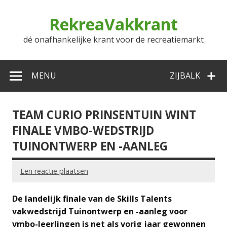
Doorgaan
naar
RekreaVakkrant
inhoud
dé onafhankelijke krant voor de recreatiemarkt
MENU
ZIJBALK
TEAM CURIO PRINSENTUIN WINT
FINALE VMBO-WEDSTRIJD
TUINONTWERP EN -AANLEG
Een reactie plaatsen
De landelijk finale van de Skills Talents
vakwedstrijd Tuinontwerp en -aanleg voor
vmbo-leerlingen is net als vorig jaar gewonnen