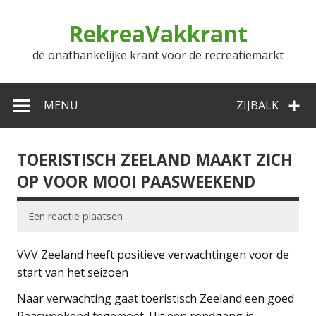
Doorgaan
naar
RekreaVakkrant
inhoud
dé onafhankelijke krant voor de recreatiemarkt
MENU
ZIJBALK
TOERISTISCH ZEELAND MAAKT ZICH
OP VOOR MOOI PAASWEEKEND
Een reactie plaatsen
VVV Zeeland heeft positieve verwachtingen voor de
start van het seizoen
Naar verwachting gaat toeristisch Zeeland een goed
Paasweekend tegemoet. Uit een rondgang is