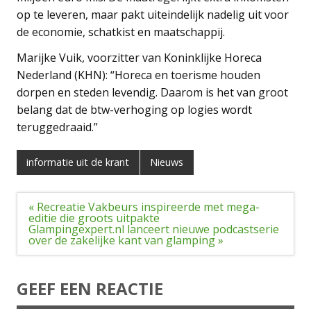
op te leveren, maar pakt uiteindelijk nadelig uit voor
de economie, schatkist en maatschappij.
Marijke Vuik, voorzitter van Koninklijke Horeca
Nederland (KHN): “Horeca en toerisme houden
dorpen en steden levendig. Daarom is het van groot
belang dat de btw-verhoging op logies wordt
teruggedraaid.”
informatie uit de krant
Nieuws
Bericht
« Recreatie Vakbeurs inspireerde met mega-
navigatie
editie die groots uitpakte
Glampingexpert.nl lanceert nieuwe podcastserie
over de zakelijke kant van glamping »
GEEF EEN REACTIE