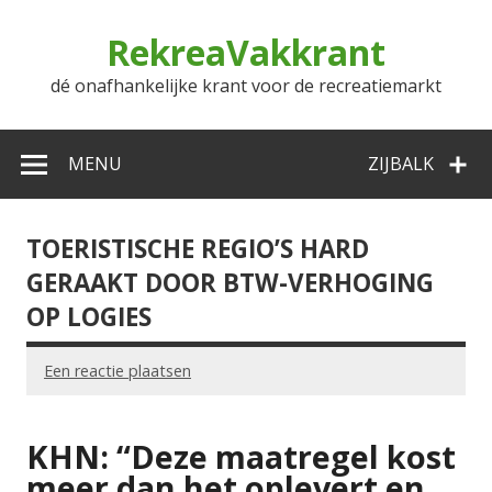
Doorgaan
naar
RekreaVakkrant
inhoud
dé onafhankelijke krant voor de recreatiemarkt
MENU
ZIJBALK
TOERISTISCHE REGIO’S HARD
GERAAKT DOOR BTW-VERHOGING
OP LOGIES
Een reactie plaatsen
KHN: “Deze maatregel kost
meer dan het oplevert en