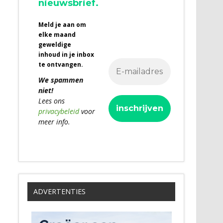
nieuwsbrief.
Meld je aan om
elke maand
geweldige
inhoud in je inbox
te ontvangen.
We spammen
niet!
Lees ons
privacybeleid
voor
meer info.
ADVERTENTIES