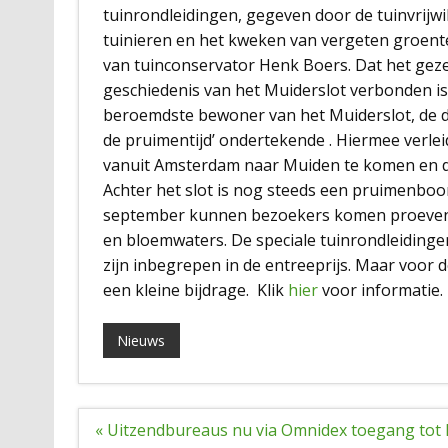
tuinrondleidingen, gegeven door de tuinvrijwil
tuinieren en het kweken van vergeten groenten
van tuinconservator Henk Boers. Dat het geze
geschiedenis van het Muiderslot verbonden is, 
beroemdste bewoner van het Muiderslot, de dich
de pruimentijd’ ondertekende . Hiermee verlei
vanuit Amsterdam naar Muiden te komen en d
Achter het slot is nog steeds een pruimenbo
september kunnen bezoekers komen proeven v
en bloemwaters. De speciale tuinrondleidingen
zijn inbegrepen in de entreeprijs. Maar voor 
een kleine bijdrage. Klik
hier
voor informatie.
Nieuws
Bericht
« Uitzendbureaus nu via Omnidex toegang tot
navigatie