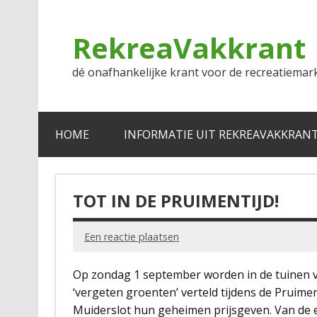
Doorgaan
naar
inhoud
RekreaVakkrant
dé onafhankelijke krant voor de recreatiemar
HOME
INFORMATIE UIT REKREAVAKKRAN
TOT IN DE PRUIMENTIJD!
Een reactie plaatsen
Op zondag 1 september worden in de tuinen v
‘vergeten groenten’ verteld tijdens de Pruime
Muiderslot hun geheimen prijsgeven. Van de 