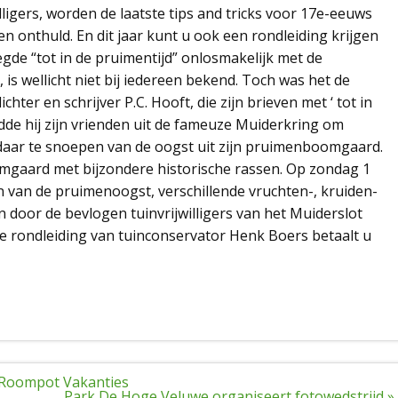
ligers, worden de laatste tips and tricks voor 17e-eeuws
 onthuld. En dit jaar kunt u ook een rondleiding krijgen
gde “tot in de pruimentijd” onlosmakelijk met de
is wellicht niet bij iedereen bekend. Toch was het de
ter en schrijver P.C. Hooft, die zijn brieven met ‘ tot in
dde hij zijn vrienden uit de fameuze Muiderkring om
aar te snoepen van de oogst uit zijn pruimenboomgaard.
omgaard met bijzondere historische rassen. Op zondag 1
an de pruimenoogst, verschillende vruchten-, kruiden-
 door de bevlogen tuinvrijwilligers van het Muiderslot
de rondleiding van tuinconservator Henk Boers betaalt u
 Roompot Vakanties
Park De Hoge Veluwe organiseert fotowedstrijd »