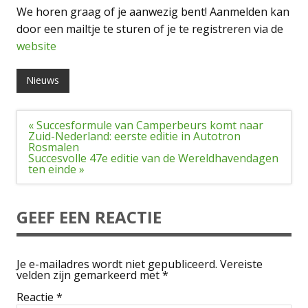
We horen graag of je aanwezig bent! Aanmelden kan
door een mailtje te sturen of je te registreren via de
website
Nieuws
Bericht
« Succesformule van Camperbeurs komt naar
navigatie
Zuid-Nederland: eerste editie in Autotron
Rosmalen
Succesvolle 47e editie van de Wereldhavendagen
ten einde »
GEEF EEN REACTIE
Je e-mailadres wordt niet gepubliceerd.
Vereiste
velden zijn gemarkeerd met
*
Reactie
*