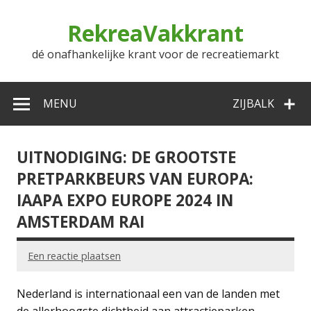
Doorgaan
naar
RekreaVakkrant
inhoud
dé onafhankelijke krant voor de recreatiemarkt
MENU
ZIJBALK
UITNODIGING: DE GROOTSTE
PRETPARKBEURS VAN EUROPA:
IAAPA EXPO EUROPE 2024 IN
AMSTERDAM RAI
Een reactie plaatsen
Nederland is internationaal een van de landen met
de allerhoogste dichtheid aan attractieparken,