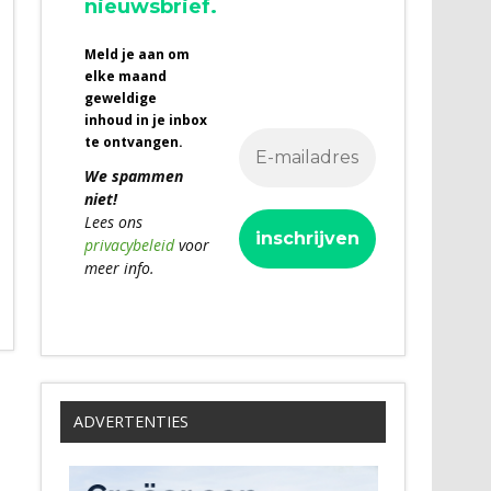
nieuwsbrief.
Meld je aan om
elke maand
geweldige
inhoud in je inbox
te ontvangen.
We spammen
niet!
Lees ons
privacybeleid
voor
meer info.
ADVERTENTIES