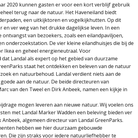
r 2020 kunnen gasten er voor een kort verblijf gebruik
heel terug naar de natuur. Het Haveneiland biedt
derpaden, een uitkijktoren en vogelkijkhutten. Op dit
 en ver weg van het drukke dagelijkse leven. In een
e ontvangst van bezoekers, zoals een eilandpaviljoen,
 onderzoekstation. De vier kleine eilandhuisjes die bij de
r Ikea en geheel energieneutraal. Voor
at Landal als expert op het gebied van duurzame
GreenParks staat het ontdekken en beleven van de natuur
zoek en natuurbehoud. Landal verdient niets aan de
goede aan de natuur. De beide directeuren van
c van den Tweel en Dirk Anbeek, namen een kijkje in
bijdrage mogen leveren aan nieuwe natuur. Wij voelen ons
sten met Landal Marker Wadden een beleving bieden ver
irk Anbeek, algemeen directeur van Landal GreenParks.
menten hebben we hier duurzaam gebouwde
en. Die zijn straks voor iedere natuurliefhebber te