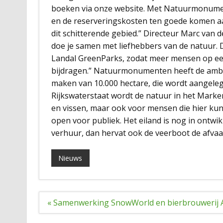
boeken via onze website. Met Natuurmonumen
en de reserveringskosten ten goede komen aa
dit schitterende gebied.” Directeur Marc v
doe je samen met liefhebbers van de natuur
Landal GreenParks, zodat meer mensen op ee
bijdragen.” Natuurmonumenten heeft de ambi
maken van 10.000 hectare, die wordt aangeleg
Rijkswaterstaat wordt de natuur in het Marke
en vissen, maar ook voor mensen die hier ku
open voor publiek. Het eiland is nog in ontwik
verhuur, dan hervat ook de veerboot de afvaa
Nieuws
Bericht
« Samenwerking SnowWorld en bierbrouwerij 
navigatie