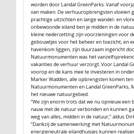
worden door Landal GreenParks. Vanaf voorjaa
van maken. De verhuuropbrengsten vloeien ge
prachtige uitzichten en lange wandel- en vlon
onbewoonde eiland ben je midden in de natuur
kleine nederzetting zijn voorzieningen voor d
gebouwtjes voor het beheer en toezicht, en een
havenkom liggen, zijn duurzaam ingericht doo
Natuurmonumenten was het vanzelfsprekend d
vakanties de verhuur verzorgt. Voor Landal 
voorop en de kans mee te investeren in onder
Marker Wadden, alle opbrengsten komen ten 
Natuurmonumenten en Landal GreenParks, Mar
het nieuwe natuurgebied.
“We zijn enorm trots dat we nu opnieuw een 
nauw met de natuur verbonden en kunnen ga
weg van alles, midden in de natuur,” aldus D
“Dankzij de samenwerking met Natuurmonu
energieneutrale eilandhuisjes kunnen realiser