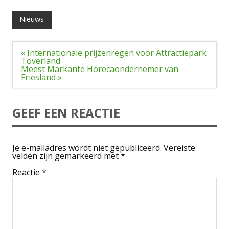
Nieuws
Bericht
« Internationale prijzenregen voor Attractiepark
navigatie
Toverland
Meest Markante Horecaondernemer van
Friesland »
GEEF EEN REACTIE
Je e-mailadres wordt niet gepubliceerd.
Vereiste
velden zijn gemarkeerd met
*
Reactie
*