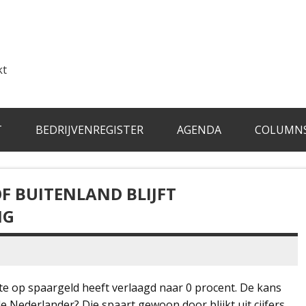
kt
T
BEDRIJVENREGISTER
AGENDA
COLUMN
F BUITENLAND BLIJFT
NG
e op spaargeld heeft verlaagd naar 0 procent. De kans
e Nederlander? Die spaart gewoon door blijkt uit cijfers