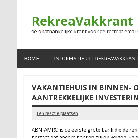
Doorgaan
naar
inhoud
RekreaVakkrant
dé onafhankelijke krant voor de recreatiemar
HOME
INFORMATIE UIT REKREAVAKKRAN
VAKANTIEHUIS IN BINNEN- O
AANTREKKELIJKE INVESTERI
Een reactie plaatsen
ABN-AMRO is de eerste grote bank die de rent
bestaat dat andere banken zullen volgen. En d