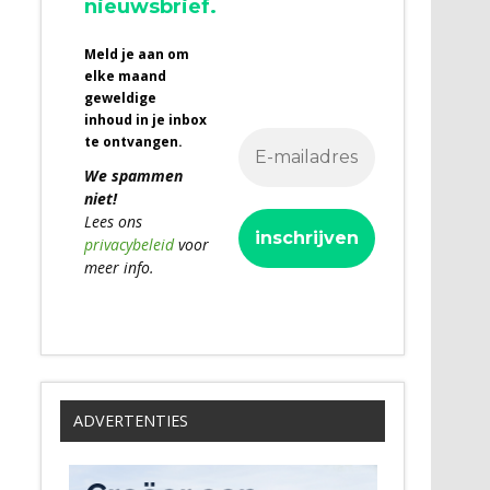
nieuwsbrief.
Meld je aan om
elke maand
geweldige
inhoud in je inbox
te ontvangen.
We spammen
niet!
Lees ons
privacybeleid
voor
meer info.
ADVERTENTIES