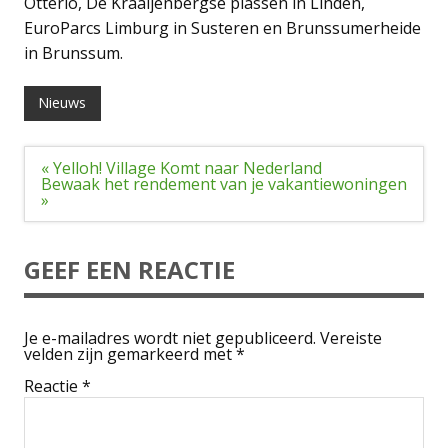
Otterlo, De Kraaijenbergse plassen in Linden,
EuroParcs Limburg in Susteren en Brunssumerheide
in Brunssum.
Nieuws
Bericht
« Yelloh! Village Komt naar Nederland
navigatie
Bewaak het rendement van je vakantiewoningen
»
GEEF EEN REACTIE
Je e-mailadres wordt niet gepubliceerd.
Vereiste
velden zijn gemarkeerd met
*
Reactie
*