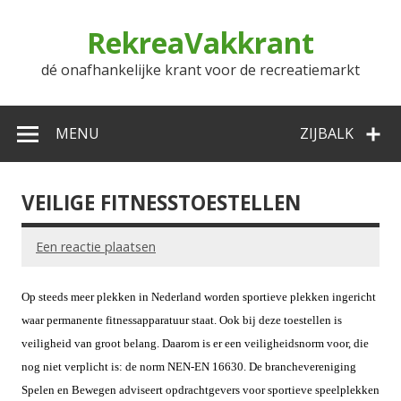
Doorgaan
naar
RekreaVakkrant
inhoud
dé onafhankelijke krant voor de recreatiemarkt
MENU
ZIJBALK
VEILIGE FITNESSTOESTELLEN
Een reactie plaatsen
Op
steeds meer plekken in Nederland worden sportieve plekken ingericht
waar permanente fitnessapparatuur staat. Ook bij deze toestellen is
veiligheid van groot belang. Daarom is er een veiligheidsnorm voor, die
nog niet verplicht is: de norm NEN-EN 16630. De branchevereniging
Spelen en Bewegen adviseert opdrachtgevers voor sportieve speelplekken