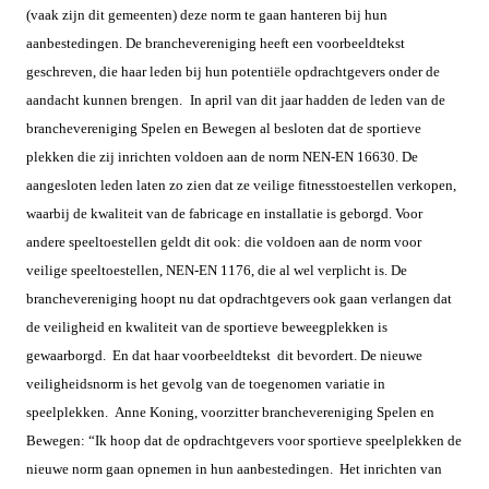
(vaak zijn dit gemeenten) deze norm te gaan hanteren bij hun
aanbestedingen. De branchevereniging heeft een voorbeeldtekst
geschreven, die haar leden bij hun potentiële opdrachtgevers onder de
aandacht kunnen brengen.
In april van dit jaar hadden de leden van de
branchevereniging Spelen en Bewegen al besloten dat de sportieve
plekken die zij inrichten voldoen aan de norm NEN-EN 16630. De
aangesloten leden laten zo zien dat ze veilige fitnesstoestellen verkopen,
waarbij de kwaliteit van de fabricage en installatie is geborgd. Voor
andere speeltoestellen geldt dit ook: die voldoen aan de norm voor
veilige speeltoestellen, NEN-EN 1176, die al wel verplicht is.
De
branchevereniging hoopt nu dat opdrachtgevers ook gaan verlangen dat
de veiligheid en kwaliteit van de sportieve beweegplekken is
gewaarborgd. En dat haar voorbeeldtekst dit bevordert.
De nieuwe
veiligheidsnorm is het gevolg van de toegenomen variatie in
speelplekken. Anne Koning, voorzitter branchevereniging Spelen en
Bewegen: “Ik hoop dat de opdrachtgevers voor sportieve speelplekken de
nieuwe norm gaan opnemen in hun aanbestedingen. Het inrichten van