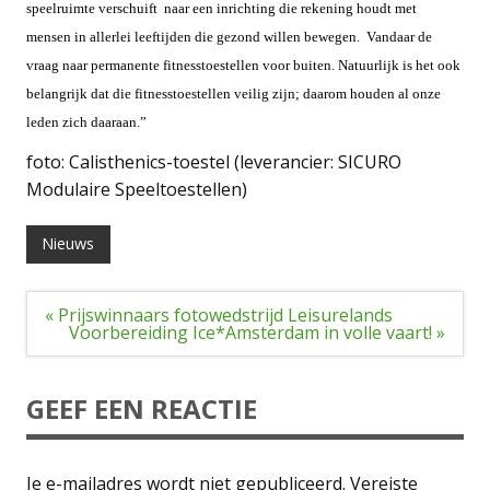
speelruimte verschuift naar een inrichting die rekening houdt met
mensen in allerlei leeftijden die gezond willen bewegen. Vandaar de
vraag naar permanente fitnesstoestellen voor buiten. Natuurlijk is het ook
belangrijk dat die fitnesstoestellen veilig zijn; daarom houden al onze
leden zich daaraan.”
foto: Calisthenics-toestel (leverancier: SICURO
Modulaire Speeltoestellen)
Nieuws
Bericht
« Prijswinnaars fotowedstrijd Leisurelands
navigatie
Voorbereiding Ice*Amsterdam in volle vaart! »
GEEF EEN REACTIE
Je e-mailadres wordt niet gepubliceerd.
Vereiste