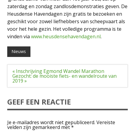
zaterdag en zondag zandlosdemonstraties geven. De
Heusdense Havendagen zijn gratis te bezoeken en
geschikt voor zowel liefhebbers van scheepvaart als
voor het hele gezin. Het volledige programma is te
vinden via
www.heusdensehavendagen.nl
.
Nieuws
Bericht
« Inschrijving Egmond Wandel Marathon
navigatie
Gezocht: de mooiste fiets- en wandelroute van
2019 »
GEEF EEN REACTIE
Je e-mailadres wordt niet gepubliceerd.
Vereiste
velden zijn gemarkeerd met
*