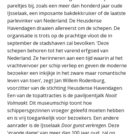
pareltjes bij, zoals een meer dan honderd jaar oude
IJsselaak, een imposante bakdekkruiser of de laatste
parlevinker van Nederland. De Heusdense
Havendagen draaien allereerst om de schepen. De
organisatie is trots op de prachtige vloot die in
september de stadshaven zal bevolken. ‘Deze
schepen behoren tot het varend erfgoed van
Nederland. Ze herinneren aan een tijd waarin al het
vrachtvervoer per schip verliep en geven de moderne
bezoeker een inkijkje in het zware maar romantische
leven van toen’, zegt Jan Willem Rodenburg,
voorzitter van de stichting Heusdense Havendagen.
Een van de topattracties is de paviljoentjalk
Nooit
Volmaakt
. Dit museumschip toont hoe
schippersgezinnen vroeger geleefd moeten hebben
en is vrij toegankelijk voor bezoekers. Een andere
aanrader is de IJsselaak
Door gunst verkregen
. Deze
‘grande dame’ van meer dan 100 jaar oud, zal op