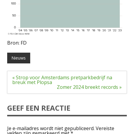
Bron: FD
Nieuws
Bericht
« Strop voor Amsterdams pretparkbedrijf na
navigatie
breuk met Plopsa
Zomer 2024 breekt records »
GEEF EEN REACTIE
Je e-mailadres wordt niet gepubliceerd.
Vereiste
velden zijn gemarkeerd met
*