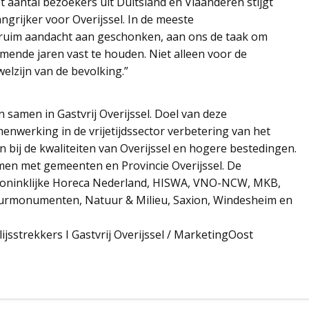
aantal bezoekers uit Duitsland en Vlaanderen stijgt
angrijker voor Overijssel. In de meeste
 ruim aandacht aan geschonken, aan ons de taak om
omende jaren vast te houden. Niet alleen voor de
elzijn van de bevolking.”
n samen in Gastvrij Overijssel. Doel van deze
enwerking in de vrijetijdssector verbetering van het
 bij de kwaliteiten van Overijssel en hogere bestedingen.
men met gemeenten en Provincie Overijssel. De
oninklijke Horeca Nederland, HISWA, VNO-NCW, MKB,
uurmonumenten, Natuur & Milieu, Saxion, Windesheim en
jsstrekkers I Gastvrij Overijssel / MarketingOost