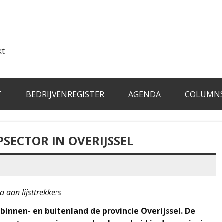
kt
T
BEDRIJVENREGISTER
AGENDA
COLUMN
PSECTOR IN OVERIJSSEL
a aan lijsttrekkers
 binnen- en buitenland de provincie Overijssel. De