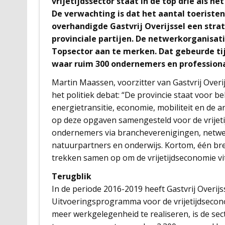
vrijetijdssector staat in de top drie als h
De verwachting is dat het aantal toeriste
overhandigde Gastvrij Overijssel een stra
provinciale partijen. De netwerkorganisatie
Topsector aan te merken. Dat gebeurde tij
waar ruim 300 ondernemers en professiona
Martin Maassen, voorzitter van Gastvrij Overi
het politiek debat: “De provincie staat voor 
energietransitie, economie, mobiliteit en de ar
op deze opgaven samengesteld voor de vrijeti
ondernemers via brancheverenigingen, netwer
natuurpartners en onderwijs. Kortom, één bre
trekken samen op om de vrijetijdseconomie vi
Terugblik
In de periode 2016-2019 heeft Gastvrij Overijss
Uitvoeringsprogramma voor de vrijetijdsecono
meer werkgelegenheid te realiseren, is de sect