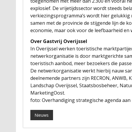
toegenomen met meer dan 2.300 en vooral het 
explosief. De vrijetijdssector wordt steeds bel
verkiezingsprogramma’s wordt hier gelukkig
samen met de provincie de stijgende lijn de k
economie, maar ook voor de leefbaarheid en w
Over Gastvrij Overijssel
In Overijssel werken toeristische marktpartije
netwerkorganisatie is door marktgerichte sam
toeristisch aanbod, meer bezoekers die passen
De netwerkorganisatie werkt hierbij nauw sa
deelnemende partners zijn RECRON, ANWB, K
Landschap Overijssel, Staatsbosbeheer, Nat
MarketingOost.
foto: Overhandiging strategische agenda aan li
Nieuws