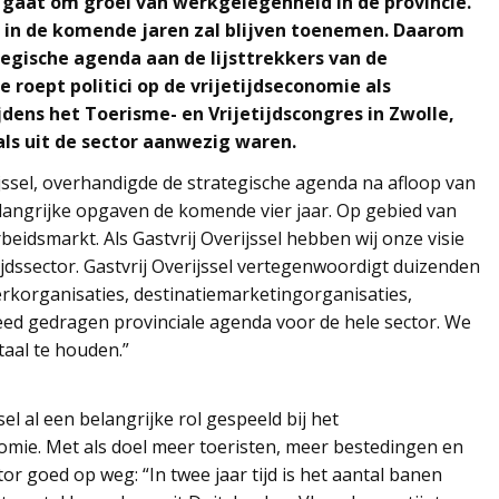
et gaat om groei van werkgelegenheid in de provincie.
n in de komende jaren zal blijven toenemen. Daarom
tegische agenda aan de lijsttrekkers van de
 roept politici op de vrijetijdseconomie als
dens het Toerisme- en Vrijetijdscongres in Zwolle,
ls uit de sector aanwezig waren.
jssel, overhandigde de strategische agenda na afloop van
belangrijke opgaven de komende vier jaar. Op gebied van
beidsmarkt. Als Gastvrij Overijssel hebben wij onze visie
jdssector. Gastvrij Overijssel vertegenwoordigt duizenden
korganisaties, destinatiemarketingorganisaties,
ed gedragen provinciale agenda voor de hele sector. We
taal te houden.”
el al een belangrijke rol gespeeld bij het
mie. Met als doel meer toeristen, meer bestedingen en
or goed op weg: “In twee jaar tijd is het aantal banen