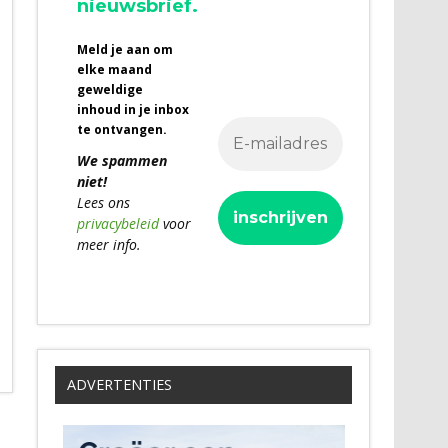
nieuwsbrief.
Meld je aan om
elke maand
geweldige
inhoud in je inbox
te ontvangen.
We spammen
niet!
Lees ons
privacybeleid
voor
meer info.
ADVERTENTIES