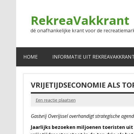
Doorgaan
naar
inhoud
RekreaVakkrant
dé onafhankelijke krant voor de recreatiemar
HOME
INFORMATIE UIT REKREAVAKKRAN
VRIJETIJDSECONOMIE ALS TO
Een reactie plaatsen
Gastvrij Overijssel overhandigt strategische agend
Jaarlijks bezoeken miljoenen toeristen uit