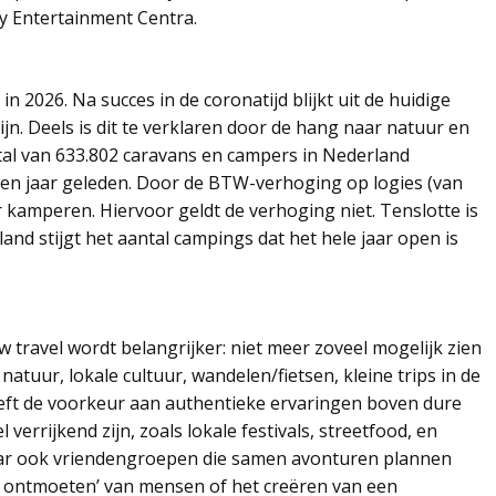
y Entertainment Centra.
2026. Na succes in de coronatijd blijkt uit de huidige
n. Deels is dit te verklaren door de hang naar natuur en
tal van 633.802 caravans en campers in Nederland
een jaar geleden. Door de BTW-verhoging op logies (van
kamperen. Hiervoor geldt de verhoging niet. Tenslotte is
nd stijgt het aantal campings dat het hele jaar open is
 travel wordt belangrijker: niet meer zoveel mogelijk zien
 natuur, lokale cultuur, wandelen/fietsen, kleine trips in de
eeft de voorkeur aan authentieke ervaringen boven dure
l verrijkend zijn, zoals lokale festivals, streetfood, en
aar ook vriendengroepen die samen avonturen plannen
live ontmoeten’ van mensen of het creëren van een