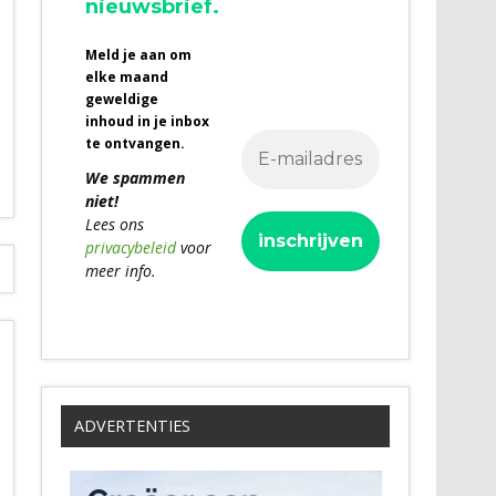
nieuwsbrief.
Meld je aan om
elke maand
geweldige
inhoud in je inbox
te ontvangen.
We spammen
niet!
Lees ons
privacybeleid
voor
meer info.
ADVERTENTIES