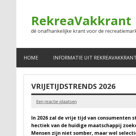
Doorgaan
naar
inhoud
RekreaVakkrant
dé onafhankelijke krant voor de recreatiemar
HOME
INFORMATIE UIT REKREAVAKKRAN
VRIJETIJDSTRENDS 2026
Een reactie plaatsen
In 2026 zal de vrije tijd van consumenten 
hectiek van de huidige maatschappij zoe
Mensen zijn niet somber, maar wel selectie