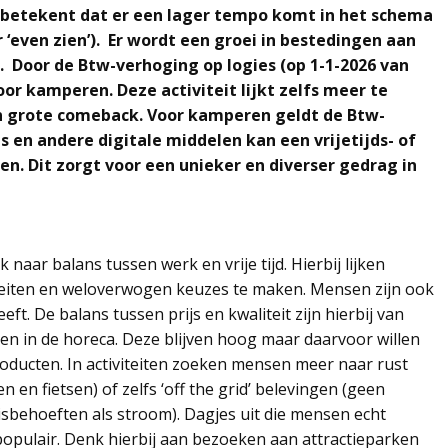
es betekent dat er een lager tempo komt in het schema
 ‘even zien’). Er wordt een groei in bestedingen aan
. Door de Btw-verhoging op logies (op 1-1-2026 van
r kamperen. Deze activiteit lijkt zelfs meer te
n grote comeback. Voor kamperen geldt de Btw-
s en andere digitale middelen kan een vrijetijds- of
en. Dit zorgt voor een unieker en diverser gedrag in
naar balans tussen werk en vrije tijd. Hierbij lijken
iteiten en weloverwogen keuzes te maken. Mensen zijn ook
eft. De balans tussen prijs en kwaliteit zijn hierbij van
en in de horeca. Deze blijven hoog maar daarvoor willen
ducten. In activiteiten zoeken mensen meer naar rust
 en fietsen) of zelfs ‘off the grid’ belevingen (geen
sisbehoeften als stroom). Dagjes uit die mensen echt
opulair. Denk hierbij aan bezoeken aan attractieparken