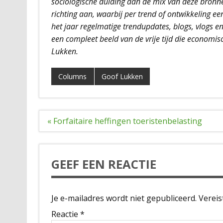
sociologische duiding aan de mix van deze bronn
richting aan, waarbij per trend of ontwikkeling e
het jaar regelmatige trendupdates, blogs, vlogs e
een compleet beeld van de vrije tijd die economis
Lukken.
Columns
Goof Lukken
Bericht
« Forfaitaire heffingen toeristenbelasting
navigatie
GEEF EEN REACTIE
Je e-mailadres wordt niet gepubliceerd.
Vereis
Reactie
*