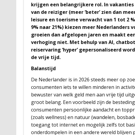
krijgen een belangrijkere rol. In vakanti
van de reiziger (meer ‘beter’ zien dan meer
leisure en toerisme verwacht van 1 tot 2 %
9% naar 21%) kiezen meer Nederlanders voo
groeien dan afgelopen jaren en maakt ee
verhoging niet. Met behulp van AI, chatbot
reiservaring ‘hyper’ gepersonaliseerd word
de vrije tijd.
Balanstijd
De Nederlander is in 2026 steeds meer op zoek 
consumenten iets te willen minderen in activ
bewuster van welk geld men aan vrije tijd uitge
groot belang. Een voorbeeld zijn de besteding
consumenten persoonlijke aandacht en toppro
(zoals wellness) en natuur (wandelen, bosbaden
toegang tot internet en mogelijk zelfs tot ba
onderdompelen in een andere wereld blijven p