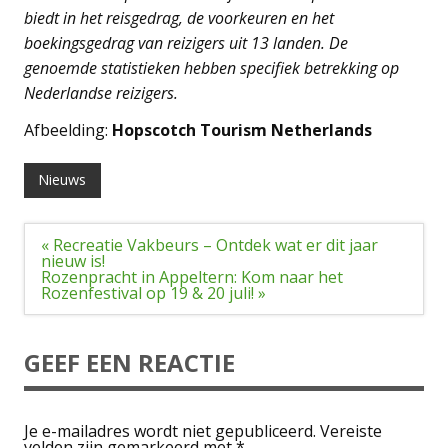
biedt in het reisgedrag, de voorkeuren en het
boekingsgedrag van reizigers uit 13 landen. De
genoemde statistieken hebben specifiek betrekking op
Nederlandse reizigers.
Afbeelding:
Hopscotch Tourism Netherlands
Nieuws
Bericht
« Recreatie Vakbeurs – Ontdek wat er dit jaar
navigatie
nieuw is!
Rozenpracht in Appeltern: Kom naar het
Rozenfestival op 19 & 20 juli! »
GEEF EEN REACTIE
Je e-mailadres wordt niet gepubliceerd.
Vereiste
velden zijn gemarkeerd met
*