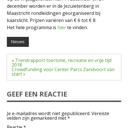
december worden er in de Jezuïetenberg in
Maastricht rondleidingen georganiseerd bij
kaarslicht. Prijzen variëren van € 6 tot € 8.
Het hele programma is
hier
te vinden.
Nieuws
Bericht
« Trendrapport toerisme, recreatie en vrije tijd
navigatie
2018
Crowdfunding voor Center Parcs Zandvoort van
start »
GEEF EEN REACTIE
Je e-mailadres wordt niet gepubliceerd.
Vereiste
velden zijn gemarkeerd met
*
Reactie
*