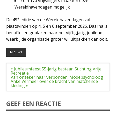
Zo’n 170 vrijwilligers maakten deze
Wereldhavendagen mogelijk
e
De 49
editie van de Wereldhavendagen zal
plaatsvinden op 4, 5 en 6 september 2026. Daarna is
het aftellen geblazen naar het vijftigjarig jubileum,
waarbij de organisatie groter wil uitpakken dan ooit.
Nieuws
Bericht
« Jubileumfeest 55-jarig bestaan Stichting Vrije
navigatie
Recreatie
Van onzeker naar verbonden: Modepsycholoog
Anke Vermeer over de kracht van matchende
kleding »
GEEF EEN REACTIE