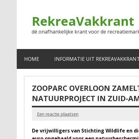
Doorgaan
naar
inhoud
RekreaVakkrant
dé onafhankelijke krant voor de recreatiemar
HOME
INFORMATIE UIT REKREAVAKKRAN
ZOOPARC OVERLOON ZAMELT 
NATUURPROJECT IN ZUID-A
Een reactie plaatsen
De vrijwilligers van Stichting Wildlife en
euro opgehaald voor een natuurbescherming