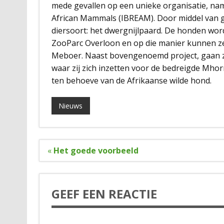
mede gevallen op een unieke organisatie, nam
African Mammals (IBREAM). Door middel van g
diersoort: het dwergnijlpaard. De honden wor
ZooParc Overloon en op die manier kunnen ze 
Meboer. Naast bovengenoemd project, gaan z
waar zij zich inzetten voor de bedreigde Mhor
ten behoeve van de Afrikaanse wilde hond.
Nieuws
Bericht
«
Het goede voorbeeld
navigatie
GEEF EEN REACTIE