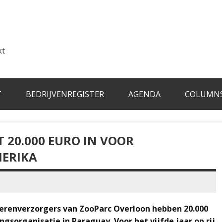
kt
T
BEDRIJVENREGISTER
AGENDA
COLUMN
20.000 EURO IN VOOR
MERIKA
 dierenverzorgers van ZooParc Overloon hebben 20.000
sorganisatie in Paraguay. Voor het vijfde jaar op rij