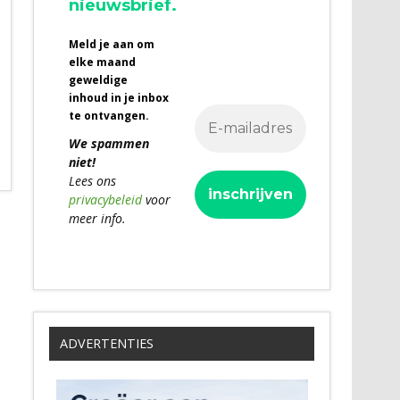
nieuwsbrief.
Meld je aan om
elke maand
geweldige
inhoud in je inbox
te ontvangen.
We spammen
niet!
Lees ons
privacybeleid
voor
meer info.
ADVERTENTIES