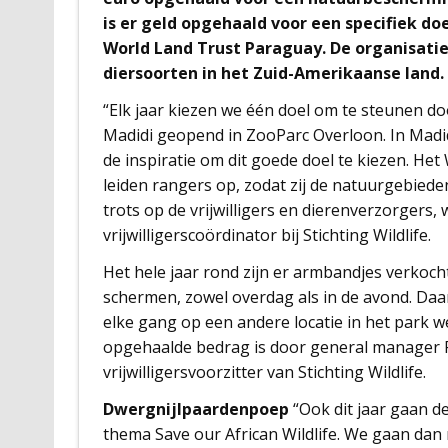
is er geld opgehaald voor een specifiek do
World Land Trust Paraguay. De organisatie
diersoorten in het Zuid-Amerikaanse land.
“Elk jaar kiezen we één doel om te steunen doo
Madidi geopend in ZooParc Overloon. In Madidi
de inspiratie om dit goede doel te kiezen. H
leiden rangers op, zodat zij de natuurgebied
trots op de vrijwilligers en dierenverzorgers,
vrijwilligerscoördinator bij Stichting Wildlife.
Het hele jaar rond zijn er armbandjes verkoch
schermen, zowel overdag als in de avond. Da
elke gang op een andere locatie in het park
opgehaalde bedrag is door general manager 
vrijwilligersvoorzitter van Stichting Wildlife.
Dwergnijlpaardenpoep
“Ook dit jaar gaan de
thema Save our African Wildlife. We gaan dan 