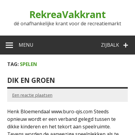
Doorgaan
naar
RekreaVakkrant
inhoud
dé onafhankelijke krant voor de recreatiemarkt
MENU
ZIJBALK
TAG:
SPELEN
DIK EN GROEN
Een reactie plaatsen
Henk Bloemendaal www.buro-qis.com Steeds
opnieuw wordt er een verband gelegd tussen te
dikke kinderen en het tekort aan speelruimte.
Tevens worden de aanwezige speelplekken als te